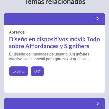
Temas relacionados
arrow_forward_ios
Aprende:
Diseño en dispositivos móvil: Todo
sobre Affordances y Signifiers
El diseño de interfaces de usuario (UI) móviles
efectivas es esencial para garantizar que los...
Experto
UID
arrow_forward_ios