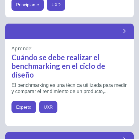
Principiante
UXD
arrow_forward_ios
Aprende:
Cuándo se debe realizar el
benchmarking en el ciclo de
diseño
El benchmarking es una técnica utilizada para medir
y comparar el rendimiento de un producto,...
Experto
UXR