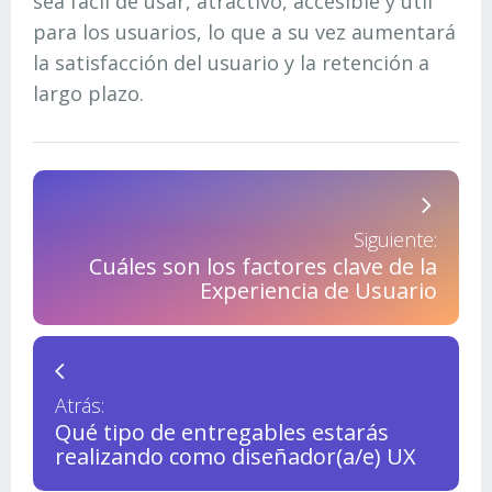
sea fácil de usar, atractivo, accesible y útil
para los usuarios, lo que a su vez aumentará
la satisfacción del usuario y la retención a
largo plazo.
arrow_forward_ios
Siguiente:
Cuáles son los factores clave de la
Experiencia de Usuario
arrow_back_ios
Atrás:
Qué tipo de entregables estarás
realizando como diseñador(a/e) UX