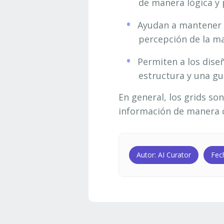
de manera lógica y 
Ayudan a mantener un
percepción de la ma
Permiten a los dise
estructura y una gu
En general, los grids so
información de manera cl
Autor: AI Curator
Fec