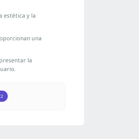
 estética y la
roporcionan una
presentar la
uario.
22