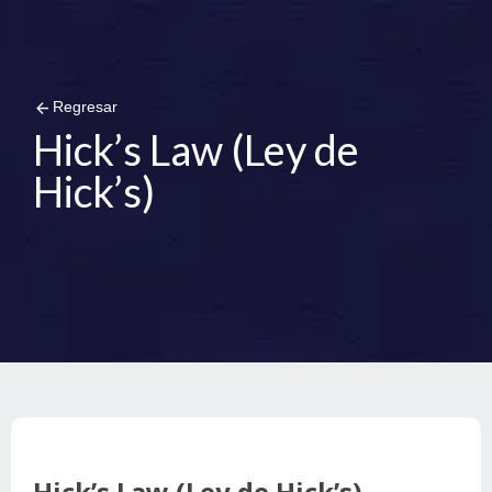
arrow_back
Regresar
Hick’s Law (Ley de
Hick’s)
Hick’s Law (Ley de Hick’s)