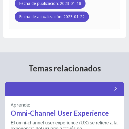
Fecha de publicación: 2023-01-18
Fecha de actualización: 2023-01-22
Temas relacionados
arrow_forward_ios
Aprende:
Omni-Channel User Experience
El omni-channel user experience (UX) se refiere a la
experiencia del usuario a través de...