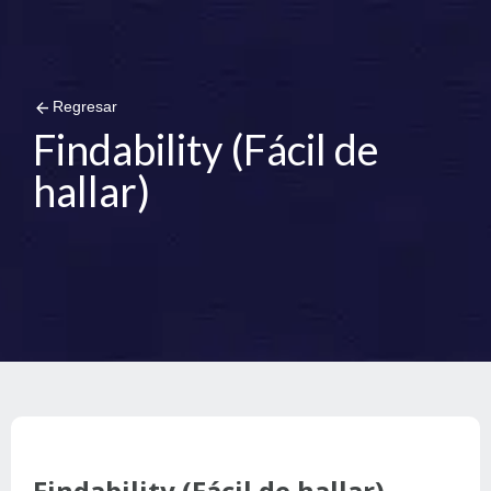
arrow_back
Regresar
Findability (Fácil de
hallar)
Findability (Fácil de hallar)