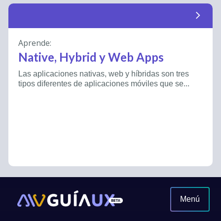
arrow_forward_ios
Aprende:
Native, Hybrid y Web Apps
Las aplicaciones nativas, web y híbridas son tres
tipos diferentes de aplicaciones móviles que se...
Menú