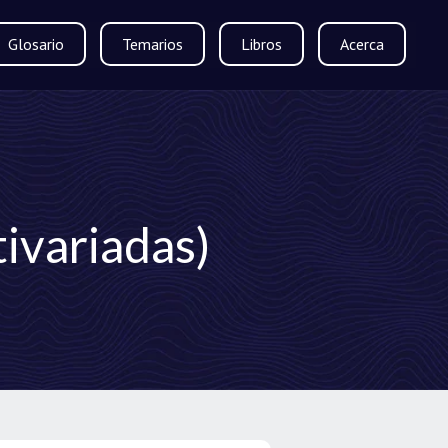
Glosario
Temarios
Libros
Acerca
tivariadas)