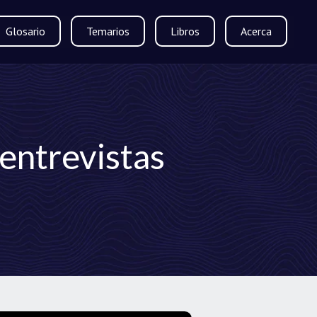
Glosario
Temarios
Libros
Acerca
 entrevistas